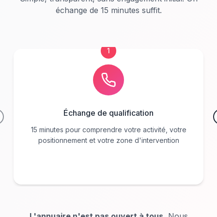
échange de 15 minutes suffit.
1
Échange de qualification
revious slide
15 minutes pour comprendre votre activité, votre
positionnement et votre zone d'intervention
L'annuaire n'est pas ouvert à tous.
Nous