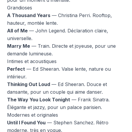
pour un moment d'intensité.
Grandioses
A Thousand Years
— Christina Perri. Rooftop,
hauteur, montée lente.
All of Me
— John Legend. Déclaration claire,
universelle.
Marry Me
— Train. Directe et joyeuse, pour une
demande lumineuse.
Intimes et acoustiques
Perfect
— Ed Sheeran. Valse lente, nature ou
intérieur.
Thinking Out Loud
— Ed Sheeran. Douce et
dansante, pour un couple qui aime danser.
The Way You Look Tonight
— Frank Sinatra.
Élégante et jazzy, pour un palace parisien.
Modernes et originales
Until I Found You
— Stephen Sanchez. Rétro
moderne, très en vogue.